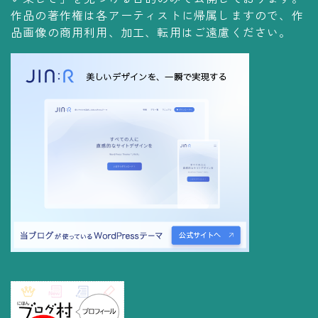
コレクションの仕方
作品の著作権は各アーティストに帰属しますので、作
品画像の商用利用、加工、転用はご遠慮ください。
Yoshiteru Collection
飾る
飾り方
保管方法