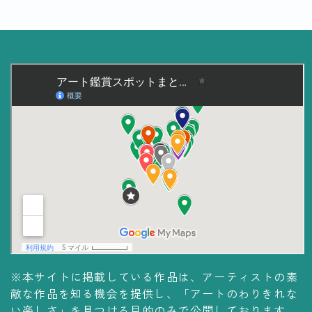
美術大学・大学美術館
知る
アート探究
用語解説
作家・作品紹介
インタビュー
書籍
データ・メディア
買う
体験記
※本サイトに掲載している作品は、アーティストの素
敵な作品を知る機会を提供し、「アートのわりきれな
アイテム・サービス
い楽しさ」を見つける目的のみで公開しております。