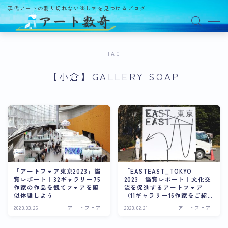
現代アートの割り切れない楽しさを見つけるブログ
MENU
TAG
アート数奇とは？
【小倉】GALLERY SOAP
観る
ギャラリー
百貨店
美術館・博物館
オルタナティブスペース
「アートフェア東京2023」鑑
「EASTEAST_TOKYO
賞レポート｜32ギャラリー75
2023」鑑賞レポート｜文化交
アートフェア
作家の作品を観てフェアを擬
流を促進するアートフェア
似体験しよう
（11ギャラリー16作家をご紹
介）
イベント
2023.03.26
アートフェア
2023.02.21
アートフェア
オークション