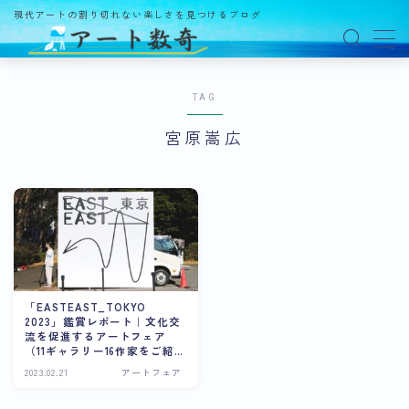
現代アートの割り切れない楽しさを見つけるブログ
MENU
TAG
アート数奇とは？
宮原嵩広
観る
ギャラリー
百貨店
美術館・博物館
オルタナティブスペース
「EASTEAST_TOKYO
2023」鑑賞レポート｜文化交
アートフェア
流を促進するアートフェア
（11ギャラリー16作家をご紹
介）
イベント
2023.02.21
アートフェア
オークション