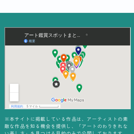
美術大学・大学美術館
知る
アート探究
用語解説
作家・作品紹介
インタビュー
書籍
データ・メディア
買う
体験記
※本サイトに掲載している作品は、アーティストの素
敵な作品を知る機会を提供し、「アートのわりきれな
アイテム・サービス
い楽しさ」を見つける目的のみで公開しております。