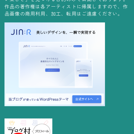
コレクションの仕方
作品の著作権は各アーティストに帰属しますので、作
品画像の商用利用、加工、転用はご遠慮ください。
Yoshiteru Collection
飾る
飾り方
保管方法