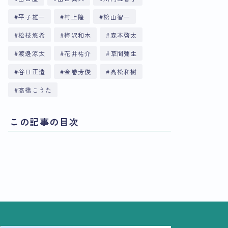
平子雄一
村上隆
松山智一
松枝悠希
梅沢和木
森本啓太
渡邊涼太
花井祐介
草間彌生
谷口正造
金巻芳俊
高松和樹
髙橋こうた
この記事の目次