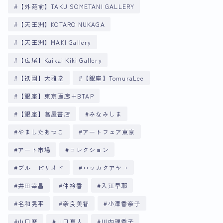
【外苑前】TAKU SOMETANI GALLERY
【天王洲】KOTARO NUKAGA
【天王洲】MAKI Gallery
【広尾】Kaikai Kiki Gallery
【祇園】大雅堂
【銀座】TomuraLee
【銀座】東京画廊＋BTAP
【銀座】蔦屋書店
みなみしま
やましたあつこ
アートフェア東京
アート市場
コレクション
ブルーピリオド
ロッカクアヤコ
井田幸昌
仲衿香
入江早耶
名和晃平
奈良美智
小澤香奈子
山口歴
山口真人
川内理香子