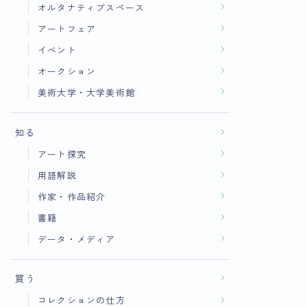
オルタナティブスペース
アートフェア
イベント
オークション
美術大学・大学美術館
知る
アート探究
用語解説
作家・作品紹介
書籍
データ・メディア
買う
コレクションの仕方