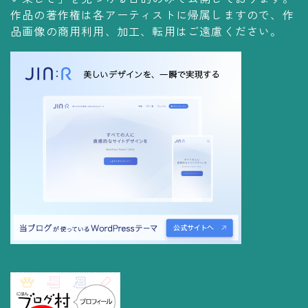
コレクションの仕方
作品の著作権は各アーティストに帰属しますので、作
品画像の商用利用、加工、転用はご遠慮ください。
Yoshiteru Collection
飾る
飾り方
保管方法