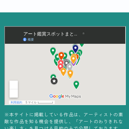
美術大学・大学美術館
知る
アート探究
用語解説
作家・作品紹介
インタビュー
書籍
データ・メディア
買う
体験記
※本サイトに掲載している作品は、アーティストの素
敵な作品を知る機会を提供し、「アートのわりきれな
アイテム・サービス
い楽しさ」を見つける目的のみで公開しております。