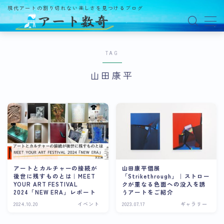
現代アートの割り切れない楽しさを見つけるブログ
MENU
TAG
アート数奇とは？
山田康平
観る
ギャラリー
百貨店
美術館・博物館
オルタナティブスペース
アートとカルチャーの接続が
山田康平個展
後世に残すものとは｜MEET
「Strikethrough」｜ストロー
アートフェア
YOUR ART FESTIVAL
クが重なる色面への没入を誘
2024「NEW ERA」レポート
うアートをご紹介
イベント
2024.10.20
イベント
2023.07.17
ギャラリー
オークション