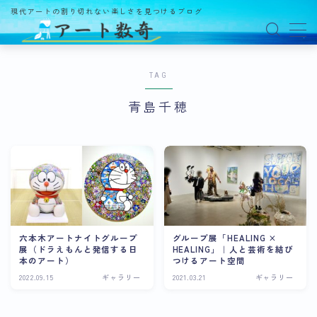
現代アートの割り切れない楽しさを見つけるブログ
MENU
TAG
アート数奇とは？
青島千穂
観る
ギャラリー
百貨店
美術館・博物館
オルタナティブスペース
六本木アートナイトグループ
グループ展「HEALING ×
展（ドラえもんと発信する日
HEALING」｜人と芸術を結び
アートフェア
本のアート）
つけるアート空間
2022.09.15
ギャラリー
2021.03.21
ギャラリー
イベント
オークション