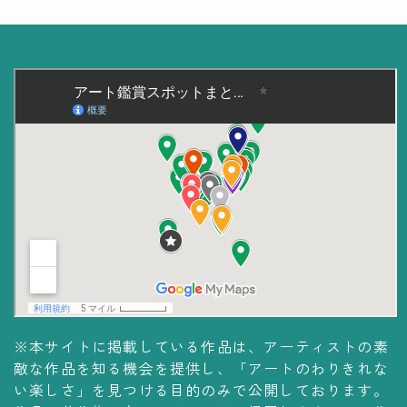
美術大学・大学美術館
知る
アート探究
用語解説
作家・作品紹介
インタビュー
書籍
データ・メディア
買う
※本サイトに掲載している作品は、アーティストの素
体験記
敵な作品を知る機会を提供し、「アートのわりきれな
アイテム・サービス
い楽しさ」を見つける目的のみで公開しております。