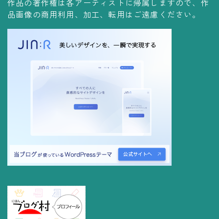
作品の著作権は各アーティストに帰属しますので、作
コレクションの仕方
品画像の商用利用、加工、転用はご遠慮ください。
Yoshiteru Collection
飾る
飾り方
保管方法