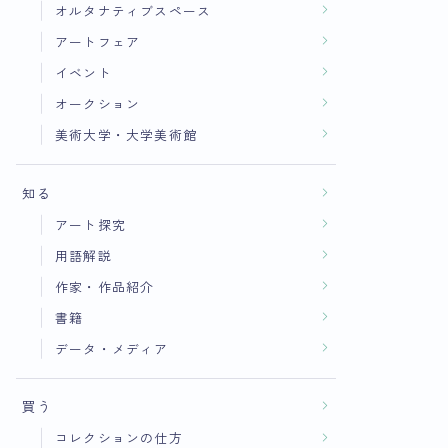
オルタナティブスペース
アートフェア
イベント
オークション
美術大学・大学美術館
知る
アート探究
用語解説
作家・作品紹介
書籍
データ・メディア
買う
コレクションの仕方