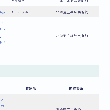
​今井喬裕
HOKUBU記念絵画館
帯広
チームラボ
北海道立帯広美術館
クシ
サン
え
ー
北海道立釧路芸術館
時代
作家名
開催場所
=ア
様の
ー
青森県立美術館