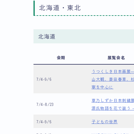
北海道・東北
北海道
会期
展覧会名
うつくしき日本画展
7/4-9/6
山大観、菱田春草、
寧を中心に
草乃しずか日本刺繍展
7/4-8/23
源氏物語を花で装う 
7/4-9/6
子どもの世界