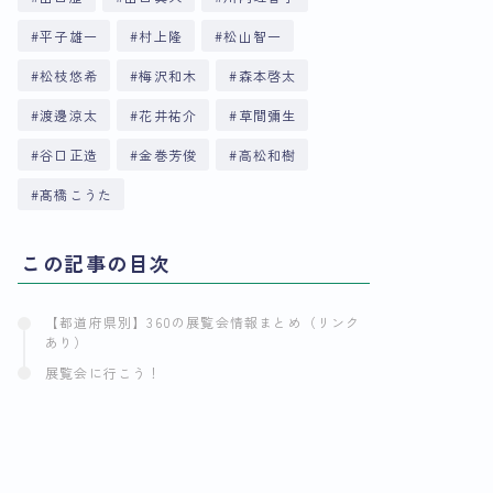
平子雄一
村上隆
松山智一
松枝悠希
梅沢和木
森本啓太
渡邊涼太
花井祐介
草間彌生
谷口正造
金巻芳俊
高松和樹
髙橋こうた
この記事の目次
【都道府県別】360の展覧会情報まとめ（リンク
あり）
展覧会に行こう！