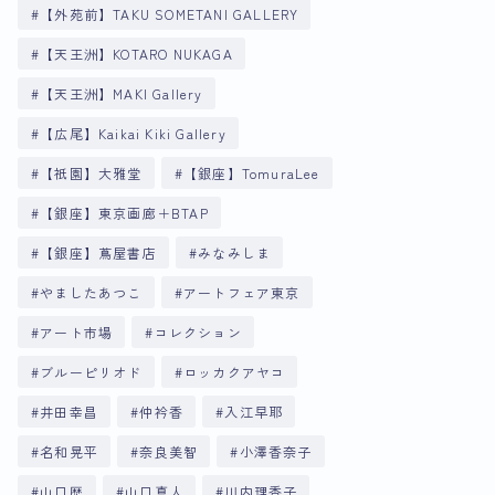
【外苑前】TAKU SOMETANI GALLERY
【天王洲】KOTARO NUKAGA
【天王洲】MAKI Gallery
【広尾】Kaikai Kiki Gallery
【祇園】大雅堂
【銀座】TomuraLee
【銀座】東京画廊＋BTAP
【銀座】蔦屋書店
みなみしま
やましたあつこ
アートフェア東京
アート市場
コレクション
ブルーピリオド
ロッカクアヤコ
井田幸昌
仲衿香
入江早耶
名和晃平
奈良美智
小澤香奈子
山口歴
山口真人
川内理香子