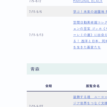
7/9-8/2
MARGINAL BLACK
7/11-9/6
学ぶ！未来の遊園地 
笠間日動美術館コレ
ョンの至宝 ゴッホ《
7/11-9/13
＝レミの道》に出会
る！ 西洋と日本、同
を生きた画家たち
青森
会期
展覧会名
装飾する魂 ユーロ
ジア世界をつなぐ文
7/11-9/27