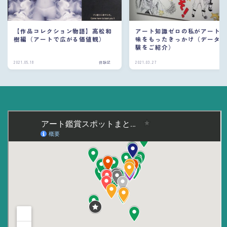
【作品コレクション物語】高松和
アート知識ゼロの私がアート
樹編（アートで広がる価値観）
味をもったきっかけ（データ
験をご紹介）
2021.05.18
体験記
2021.03.27
体