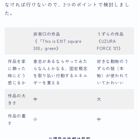
なければ行けないので、3つのポイントで検討しまし
た。
非常口の作品
うずらの作品
《「This is EXIT square
《UZURA
300」green》
FORCE 121》
作品を家
意志があるならやってみた
好きな動物のう
に飾った
らなんとかなる、固定概念
ずらの殻（本
時にどう
を取り払い行動するエネル
物）が使われて
感じるか
ギーを貰える
いてかわいい
作品の大
中
大
きさ
作品の重
小
中
さ
※項目の比較は目安