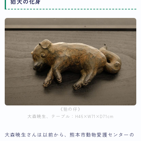
狛犬の化身
《狛の仔》
大森暁生、テーブル：H46×W71×D71cm
大森暁生さんは以前から、熊本市動物愛護センターの