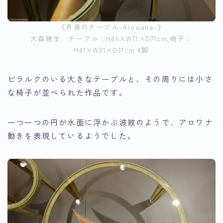
《月夜のテーブル-Arowana-》
大森暁生、テーブル：H46×W71×D71cm,椅子：
H41×W31×D31cm 4脚
ピラルクのいる大きなテーブルと、その周りには小さ
な椅子が並べられた作品です。
一つ一つの円が水面に浮かぶ波紋のようで、アロワナ
動きを表現しているようでした。