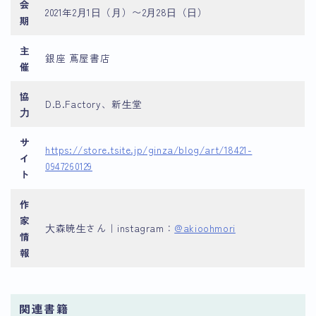
会
2021年2⽉1⽇（⽉）〜2⽉28⽇（⽇）
期
主
銀座 蔦屋書店
催
協
D.B.Factory、新⽣堂
⼒
サ
https://store.tsite.jp/ginza/blog/art/18421-
イ
0947260129
ト
作
家
⼤森暁⽣さん｜instagram：
@akioohmori
情
報
関連書籍