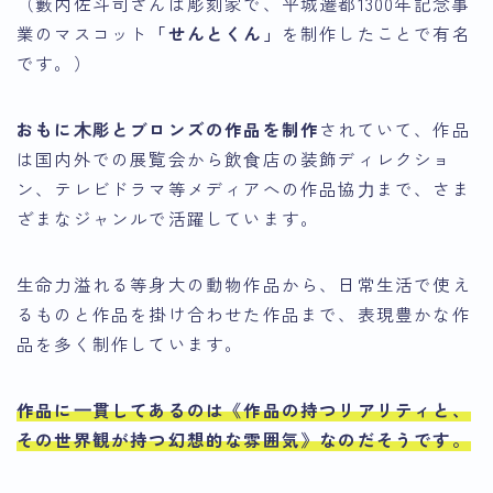
（籔内佐斗司さんは彫刻家で、平城遷都1300年記念事
業のマスコット
「せんとくん」
を制作したことで有名
です。）
おもに⽊彫とブロンズの作品を制作
されていて、作品
は国内外での展覧会から飲⾷店の装飾ディレクショ
ン、テレビドラマ等メディアへの作品協⼒まで、さま
ざまなジャンルで活躍しています。
生命力溢れる等身大の動物作品から、日常生活で使え
るものと作品を掛け合わせた作品まで、表現豊かな作
品を多く制作しています。
作品に⼀貫してあるのは
《作品の持つリアリティと、
その世界観が持つ幻想的な雰囲気》
なのだそうです。