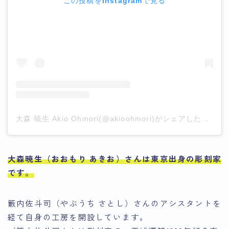
この投稿をInstagramで見る
大森 暁生 Akio Ohmori(@akioohmori)がシェアした投稿
大森暁生（おおもり あきお）さんは東京出身の彫刻家
です。
籔内佐斗司（やぶうち さとし）さんのアシスタントを
経て自身の工房を開設しています。