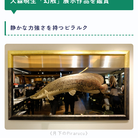
大森暁生「幻触」展示作品を鑑賞
静かな力強さを持つピラルク
《月下のPirarucu》