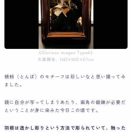
《Glorious images TypeA》
大森暁生、H42×W32×D7cm
蜻蛉（とんぼ）のモチーフは珍しいなと思い撮ってみ
ました。
鏡に自分が写ってしまうあたり、画角の鍛錬が必要だ
ということが身に染みた今日この頃です。
羽根は透かし彫りという方法で彫られていて、触った