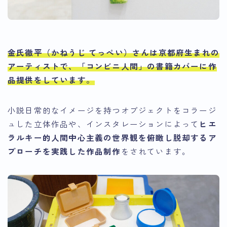
金氏徹平（かねうじ てっぺい）さんは京都府生まれの
アーティストで、「コンビニ人間」の書籍カバーに作
品提供をしています。
小説日常的なイメージを持つオブジェクトをコラージ
ュした立体作品や、インスタレーションによって
ヒエ
ラルキー的人間中心主義の世界観を俯瞰し脱却するア
プローチを実践した作品制作
をされています。