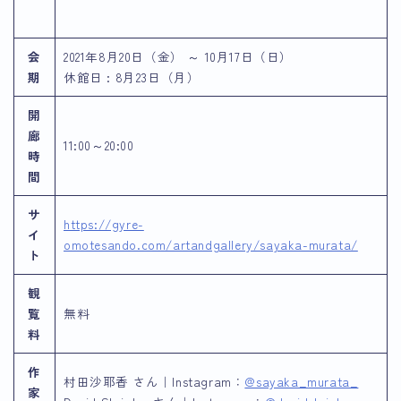
会
2021年8月20日（金） ～ 10月17日（日）
期
休館日 : 8月23日（月）
開
廊
11:00～20:00
時
間
サ
https://gyre-
イ
omotesando.com/artandgallery/sayaka-murata/
ト
観
覧
無料
料
作
村田沙耶香 さん｜Instagram：
@sayaka_murata_
家