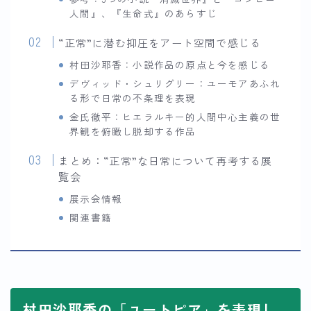
人間』、『生命式』のあらすじ
“正常”に潜む抑圧をアート空間で感じる
村田沙耶香：小説作品の原点と今を感じる
デヴィッド・シュリグリー：ユーモアあふれ
る形で日常の不条理を表現
金氏徹平：ヒエラルキー的人間中心主義の世
界観を俯瞰し脱却する作品
まとめ：“正常”な日常について再考する展
覧会
展示会情報
関連書籍
村田沙耶香の「ユートピア」を表現し