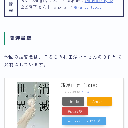
David Shrigley さん｜Instagram：
@davidshrigley
情
金氏徹平 さん｜Instagram：
@kaneujiteppei
報
関連書籍
今回の展覧会は、こちらの村田沙耶香さんの３作品を
題材にしています。
消滅世界（2018）
created by
Rinker
Kindle
Amazon
楽天市場
Yahooショッピング