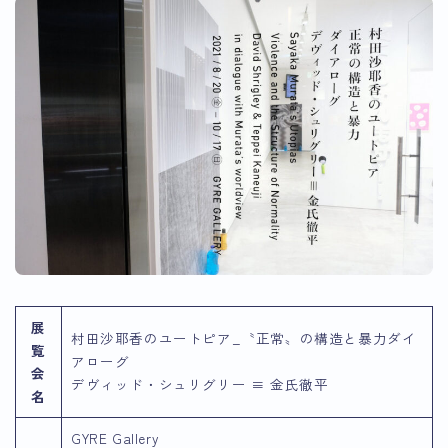
展
村田沙耶香のユートピア_〝正常〟の構造と暴力ダイ
覧
アローグ
会
デヴィッド・シュリグリー ≡ 金氏徹平
名
GYRE Gallery