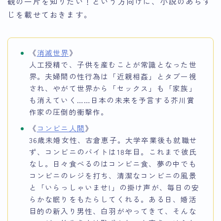
観の一片を知りたい！という方向けに、小説のあらす
じを載せておきます。
《
消滅世界
》
人工授精で、子供を産むことが常識となった世
界。夫婦間の性行為は「近親相姦」とタブー視
され、やがて世界から「セックス」も「家族」
も消えていく……日本の未来を予言する芥川賞
作家の圧倒的衝撃作。
《
コンビニ人間
》
36歳未婚女性、古倉恵子。大学卒業後も就職せ
ず、コンビニのバイトは18年目。これまで彼氏
なし。日々食べるのはコンビニ食、夢の中でも
コンビニのレジを打ち、清潔なコンビニの風景
と「いらっしゃいませ!」の掛け声が、毎日の安
らかな眠りをもたらしてくれる。ある日、婚活
目的の新入り男性、白羽がやってきて、そんな