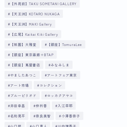
【外苑前】TAKU SOMETANI GALLERY
【天王洲】KOTARO NUKAGA
【天王洲】MAKI Gallery
【広尾】Kaikai Kiki Gallery
【祇園】大雅堂
【銀座】TomuraLee
【銀座】東京画廊＋BTAP
【銀座】蔦屋書店
みなみしま
やましたあつこ
アートフェア東京
アート市場
コレクション
ブルーピリオド
ロッカクアヤコ
井田幸昌
仲衿香
入江早耶
名和晃平
奈良美智
小澤香奈子
山口歴
山口真人
川内理香子