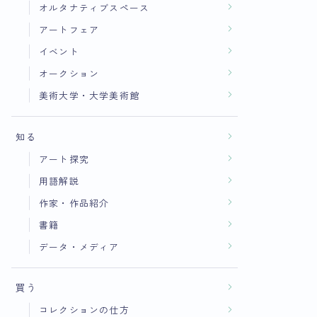
オルタナティブスペース
アートフェア
イベント
オークション
美術大学・大学美術館
知る
アート探究
用語解説
作家・作品紹介
書籍
データ・メディア
買う
コレクションの仕方