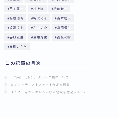
平子雄一
村上隆
松山智一
松枝悠希
梅沢和木
森本啓太
渡邊涼太
花井祐介
草間彌生
谷口正造
金巻芳俊
高松和樹
髙橋こうた
この記事の目次
「Youth（仮）」グループ展について
参加アーティストとアート作品を観る
まとめ：若さとはいろんな価値観を肯定すること