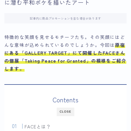
に潜む平和ボケを描いたアート
記事内に商品プロモーションを含む場合があります
特徴的な笑顔を見せるモチーフたち。その笑顔にはど
んな意味が込められているのでしょうか。今回は
原宿
にある「GALLERY TARGET」にて開催した
FACE
さん
の個展「
Taking Peace for Granted
」
の模様をご紹介
します。
Contents
CLOSE
FACEとは？