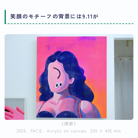
笑顔のモチーフの背景には9.11が
《関節》
2020、FACE、Acrylic on canvas、530 × 455 mm