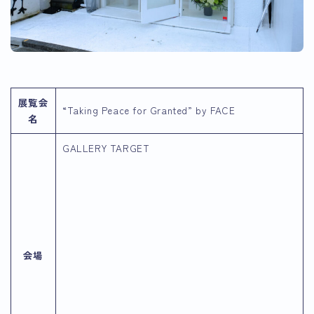
展覧会
“Taking Peace for Granted” by FACE
名
GALLERY TARGET
会場