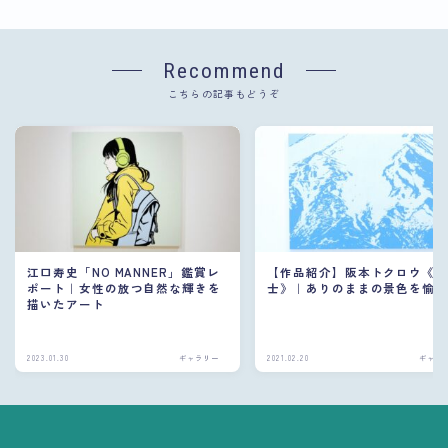
Recommend
こちらの記事もどうぞ
江口寿史「NO MANNER」鑑賞レ
【作品紹介】阪本トクロウ《
ポート｜女性の放つ自然な輝きを
士》｜ありのままの景色を愉
描いたアート
2023.01.30
ギャラリー
2021.02.20
ギャラ