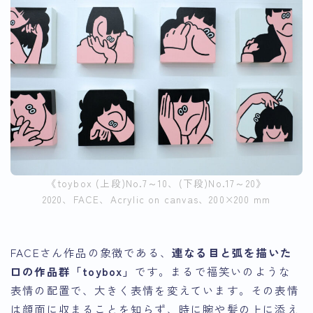
《toybox (上段)No.7～10、(下段)No.17～20》
2020、FACE、Acrylic on canvas、200×200 mm
FACEさん作品の象徴である、
連なる目と弧を描いた
口の作品群「toybox」
です。まるで福笑いのような
表情の配置で、大きく表情を変えています。その表情
は顔面に収まることを知らず、時に腕や髪の上に添え