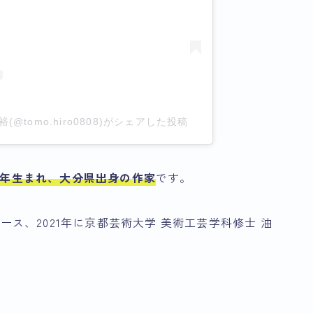
橋知裕(@tomo.hiro0808)がシェアした投稿
6年生まれ、大分県出身の作家
です。
コース、2021年に京都芸術大学 美術工芸学科修士 油