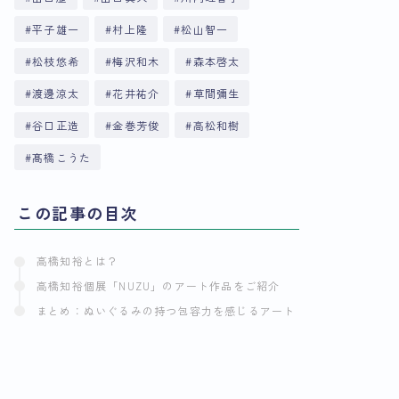
平子雄一
村上隆
松山智一
松枝悠希
梅沢和木
森本啓太
渡邊涼太
花井祐介
草間彌生
谷口正造
金巻芳俊
高松和樹
髙橋こうた
この記事の目次
高橋知裕とは？
高橋知裕個展「NUZU」のアート作品をご紹介
まとめ：ぬいぐるみの持つ包容力を感じるアート