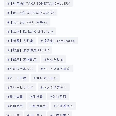
【外苑前】TAKU SOMETANI GALLERY
【天王洲】KOTARO NUKAGA
【天王洲】MAKI Gallery
【広尾】Kaikai Kiki Gallery
【祇園】大雅堂
【銀座】TomuraLee
【銀座】東京画廊＋BTAP
【銀座】蔦屋書店
みなみしま
やましたあつこ
アートフェア東京
アート市場
コレクション
ブルーピリオド
ロッカクアヤコ
井田幸昌
仲衿香
入江早耶
名和晃平
奈良美智
小澤香奈子
山口歴
山口真人
川内理香子