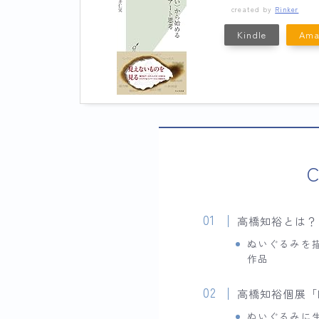
created by
Rinker
Kindle
Ama
C
高橋知裕とは？
ぬいぐるみを
作品
高橋知裕個展「
ぬいぐるみに