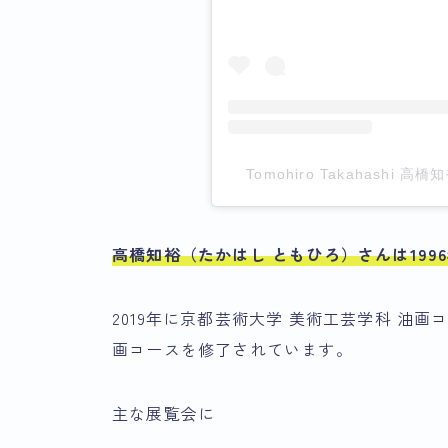
Tomohiro Takahashi 高
高橋知裕（たかはし ともひろ）さんは199
2019年に京都芸術大学 美術工芸学科 油画
画コースを修了されています。
主な展覧会に