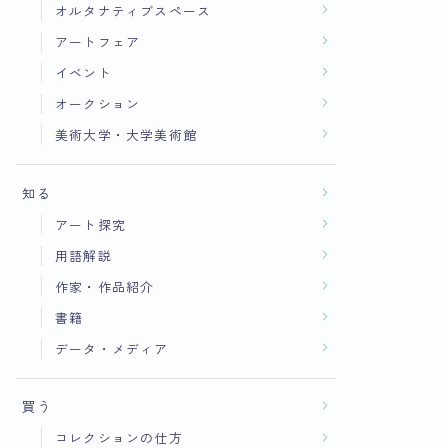
オルタナティブスペース
アートフェア
イベント
オークション
美術大学・大学美術館
知る
アート探究
用語解説
作家・作品紹介
書籍
データ・メディア
買う
コレクションの仕方