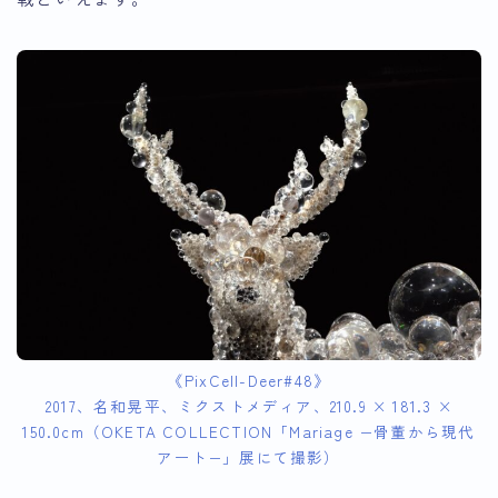
《PixCell-Deer#48》
2017、名和晃平、ミクストメディア、210.9 × 181.3 ×
150.0cm（OKETA COLLECTION「Mariage −骨董から現代
アート−」展にて撮影）