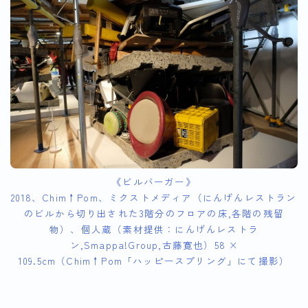
《ビルバーガー》
2018、Chim↑Pom、ミクストメディア（にんげんレストラン
のビルから切り出された3階分のフロアの床,各階の残留
物）、個人蔵（素材提供：にんげんレストラ
ン,Smappa!Group,古藤寛也）58 ×
109.5cm（Chim↑Pom「ハッピースプリング」にて撮影）