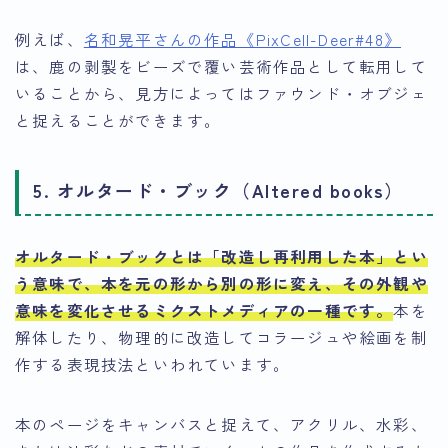
例えば、
名和晃平さんの作品《PixCell-Deer#48》
は、鹿の剥製をビーズで覆い芸術作品として転用して
いることから、見方によってはファウンド・オブジェ
と捉えることができます。
5. オルタード・ブック（Altered books）
オルタード・ブックとは「改造し再利用した本」とい
う意味で、本を元の形から別の形に変え、その外観や
意味を変化させるミクストメディアの一種です
。
本を
解体したり、物理的に改造してコラージュや絵画を制
作する表現技法といわれています。
本のページをキャンバスと捉えて、アクリル、水彩、