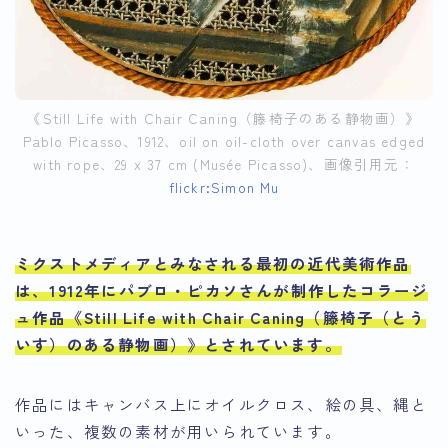
《Still Life with Chair Caning（籐椅子のある静物画）》
Pablo Picasso、1912、oil on oil-cloth over canvas edged
with rope、29 x 37 cm (Musée Picasso)、画像引用元：
flickr:Simon Mu
ミクストメディアとみなされる最初の近代美術作品
は、1912年にパブロ・ピカソさんが制作したコラージ
ュ作品《Still Life with Chair Caning（籐椅子（とう
いす）のある静物画）》とされています
。
作品にはキャンバス上にオイルクロス、絵の具、縄と
いった、複数の素材が用いられています。