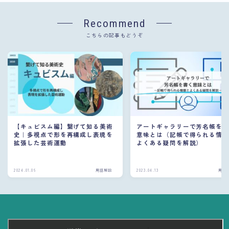
Recommend
こちらの記事もどうぞ
【キュビスム編】繋げて知る美術
アートギャラリーで芳名帳を
史｜多視点で形を再構成し表現を
意味とは（記帳で得られる情
拡張した芸術運動
よくある疑問を解説）
2024.01.06
用語解説
2023.04.13
用語