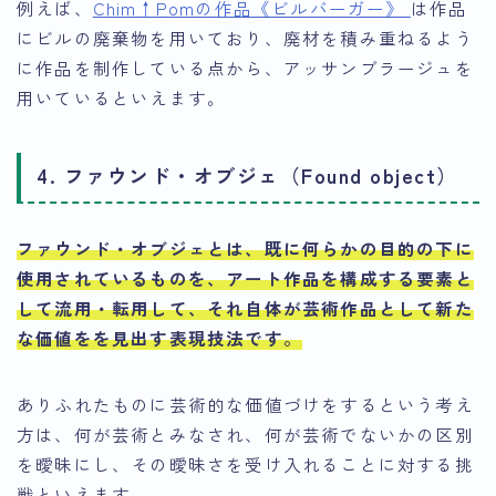
例えば、
Chim↑Pomの作品《ビルバーガー》
は作品
にビルの廃棄物を用いており、廃材を積み重ねるよう
に作品を制作している点から、アッサンブラージュを
用いているといえます。
4. ファウンド・オブジェ（Found object）
ファウンド・オブジェとは、既に何らかの目的の下に
使用されているものを、アート作品を構成する要素と
して流用・転用して、それ自体が芸術作品として新た
な価値をを見出す表現技法です
。
ありふれたものに芸術的な価値づけをするという考え
方は、何が芸術とみなされ、何が芸術でないかの区別
を曖昧にし、その曖昧さを受け入れることに対する挑
戦といえます。