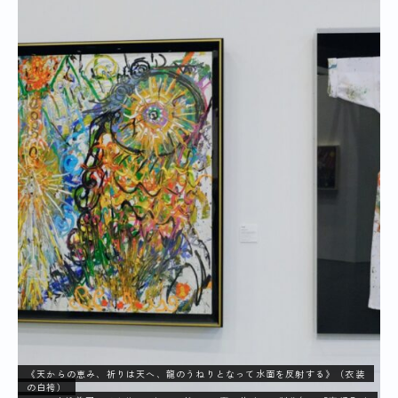
《天からの恵み、祈りは天へ、龍のうねりとなって水面を反射する》（衣装
の白袴）