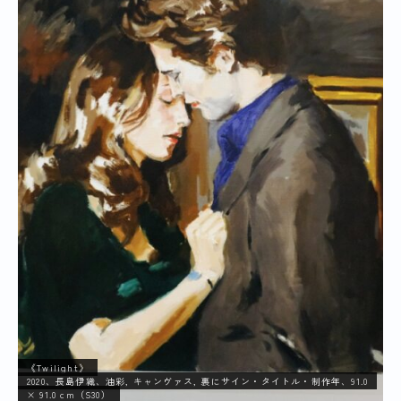
《Twilight》
2020、長島伊織、油彩, キャンヴァス, 裏にサイン・タイトル・制作年、91.0
× 91.0 cm（S30）