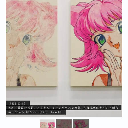
《20210718》
作
2021、藍嘉比沙耶、アクリル, キャンヴァス２点組, 各作品裏にサイン・制作
年、65.4 × 80.5 cm（F25）（each）