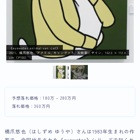
《eyewater animal ver. cat》
2021、橋爪悠也、アクリル, キャンヴァス, 左側面にサイン、162.0 × 112.0
cm（P100）
予想落札価格：180万 – 280万円
落札価格：360万円
橋爪悠也（はしずめ ゆうや）さんは1983年生まれの作
家で、今回出品された《eyewater》シリーズで知られ