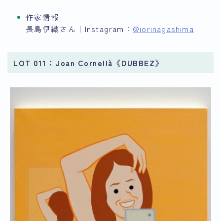
作家情報
長島伊織さん｜Instagram：
@iorinagashima
LOT 011：Joan Cornellà《DUBBEZ》