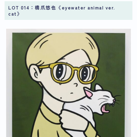
LOT 014：橋爪悠也《eyewater animal ver.
cat》