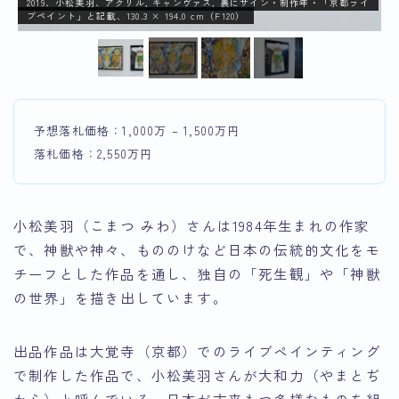
イ
2019、小松美羽、アクリル, キャンヴァス, 裏にサイン・制作年・「京都ライ
ブペイント」と記載、130.3 × 194.0 cm（F120）
予想落札価格：1,000万 – 1,500万円
落札価格：2,550万円
小松美羽（こまつ みわ）さんは1984年生まれの作家
で、神獣や神々、もののけなど日本の伝統的文化をモ
チーフとした作品を通し、独自の「死生観」や「神獣
の世界」を描き出しています。
出品作品は大覚寺（京都）でのライブペインティング
で制作した作品で、小松美羽さんが大和力（やまとぢ