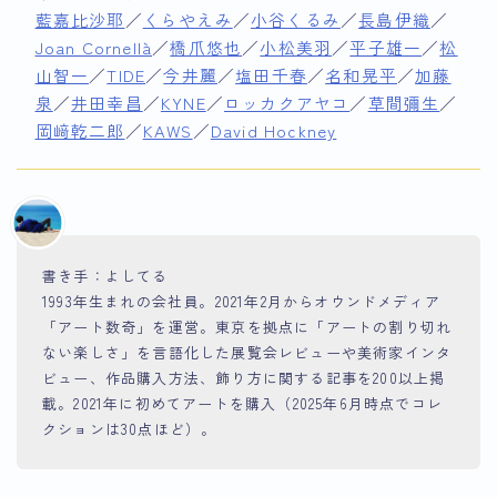
藍嘉比沙耶
／
くらやえみ
／
小谷くるみ
／
長島伊織
／
Joan Cornellà
／
橋爪悠也
／
小松美羽
／
平子雄一
／
松
山智一
／
TIDE
／
今井麗
／
塩田千春
／
名和晃平
／
加藤
泉
／
井田幸昌
／
KYNE
／
ロッカクアヤコ
／
草間彌生
／
岡﨑乾二郎
／
KAWS
／
David Hockney
書き手：よしてる
1993年生まれの会社員。2021年2月からオウンドメディア
「アート数奇」を運営。東京を拠点に「アートの割り切れ
ない楽しさ」を言語化した展覧会レビューや美術家インタ
ビュー、作品購入方法、飾り方に関する記事を200以上掲
載。2021年に初めてアートを購入（2025年6月時点でコレ
クションは30点ほど）。